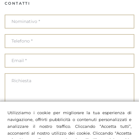
CONTATTI
Utilizziamo i cookie per migliorare la tua esperienza di
Ho letto e accetto le
privacy policy
di questo sito web
navigazione, offrirti pubblicità o contenuti personalizzati e
analizzare il nostro traffico. Cliccando “Accetta tutti”,
acconsenti al nostro utilizzo dei cookie. Cliccando “Accetta