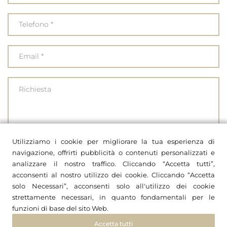
Utilizziamo i cookie per migliorare la tua esperienza di
Ho letto e accetto le
privacy policy
di questo sito web
navigazione, offrirti pubblicità o contenuti personalizzati e
analizzare il nostro traffico. Cliccando “Accetta tutti”,
acconsenti al nostro utilizzo dei cookie. Cliccando “Accetta
solo Necessari”, acconsenti solo all'utilizzo dei cookie
strettamente necessari, in quanto fondamentali per le
funzioni di base del sito Web.
Accetta tutti